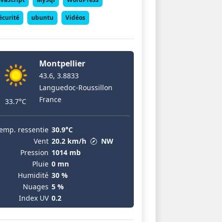
écurité
ubuntu
Vidéos
Montpellier
43.6, 3.8833
Languedoc-Roussillon
France
33.7°C
emp. ressentie
30.9°C
Vent
20.2 km/h
NW
Pression
1014 mb
Pluie
0 mn
Humidité
30 %
Nuages
5 %
Index UV
0.2