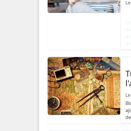
Le
Da
mo
d'
ai
T
l
Le
Bl
aj
de