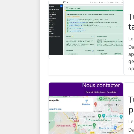
T
t
Le
Da
ap
ge
op
T
p
Le
Da