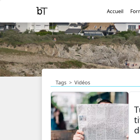
Accueil
For
Tags
Vidéos
T
t
d