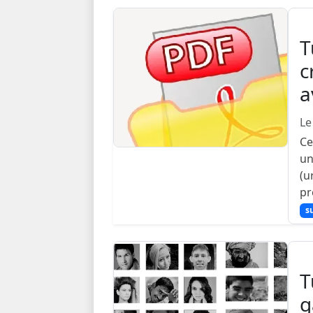
T
c
a
Le
Ce
un
(u
pr
su
T
g