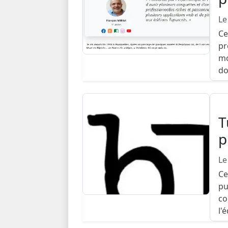
Le
Ce
pr
mo
do
T
p
Le
Ce
pu
co
l'