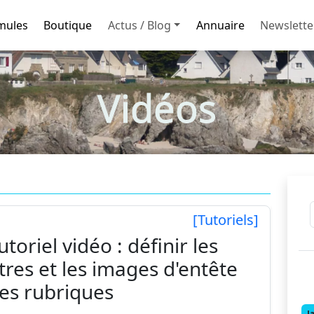
mules
Boutique
Actus / Blog
Annuaire
Newslette
Vidéos
[Tutoriels]
utoriel vidéo : définir les
itres et les images d'entête
es rubriques
J