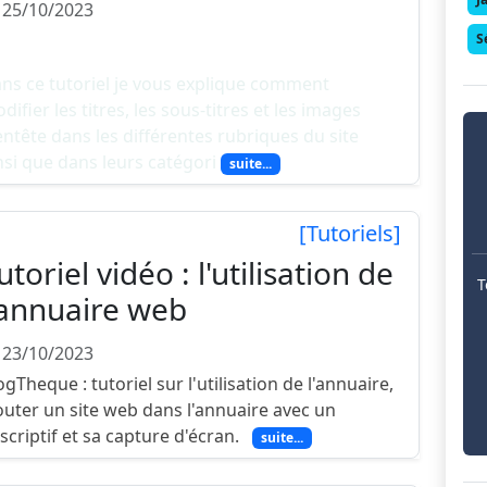
 25/10/2023
S
ns ce tutoriel je vous explique comment
difier les titres, les sous-titres et les images
entête dans les différentes rubriques du site
nsi que dans leurs catégori
suite...
[Tutoriels]
utoriel vidéo : l'utilisation de
T
'annuaire web
 23/10/2023
ogTheque : tutoriel sur l'utilisation de l'annuaire,
outer un site web dans l'annuaire avec un
scriptif et sa capture d'écran.
suite...