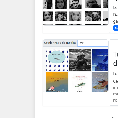
Le
Da
ga
su
T
d
Le
Ce
im
mu
l'