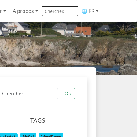
r
A propos
🌐 FR
Ok
TAGS
avaScript
MySql
WordPress