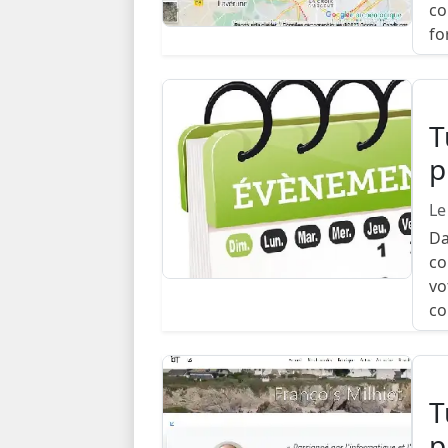
co
fo
T
p
Le
Da
co
vo
c
T
p