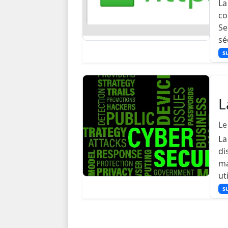
La
co
Se
sé
su
L
Le
La
di
ma
ut
su