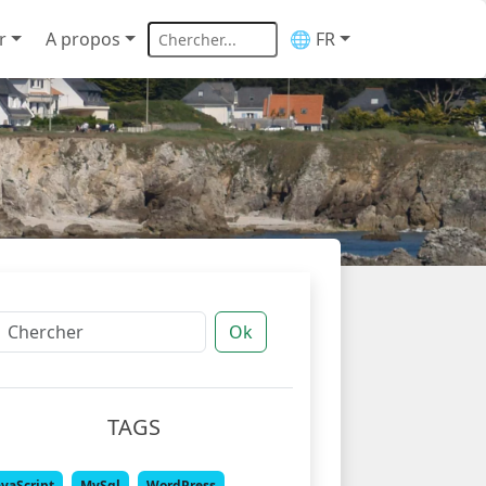
r
A propos
🌐 FR
Ok
TAGS
avaScript
MySql
WordPress