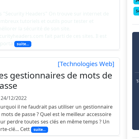
S
s "Security Headers" On trouve sur internet de
mbreux tutoriels et outils pour tester et
éliorer la sécurité de son site.
curityheaders.com fait parti de ces sites. Il est
porta
suite...
[Technologies Web]
es gestionnaires de mots de
T
asse
 24/12/2022
urquoi il ne faudrait pas utiliser un gestionnaire
 mots de passe ? Quel est le meilleur accessoire
ur perdre toutes ses clés en même temps ? Un
rte-clé... Cett
suite...