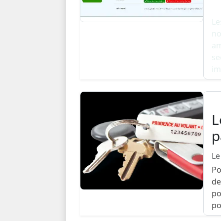
Le
no
am
se
im
L
p
Le
Po
de
po
po