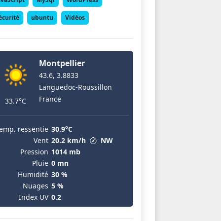
écurité
ubuntu
Vidéos
Montpellier
43.6, 3.8833
Languedoc-Roussillon
France
33.7°C
emp. ressentie
30.9°C
Vent
20.2 km/h
NW
Pression
1014 mb
Pluie
0 mn
Humidité
30 %
Nuages
5 %
Index UV
0.2