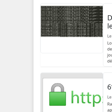
D
l
Le
Lo
de
jo
dé
6
Le
Ra
ap