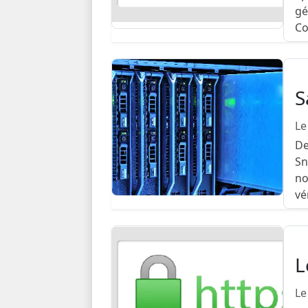
gé
Co
S
Le
De
Sn
no
vé
L
Le