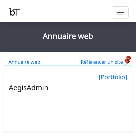
Annuaire web
Annuaire web
Référencer un site
[Portfolio]
AegisAdmin
AegisAdmin centralise l'administration de vos
serveurs Linux dans une interface moderne et
intuitive. Surveillez les performances, gérez les
services système, configurez Apache, PHP, MySQL,
Tor ou les...