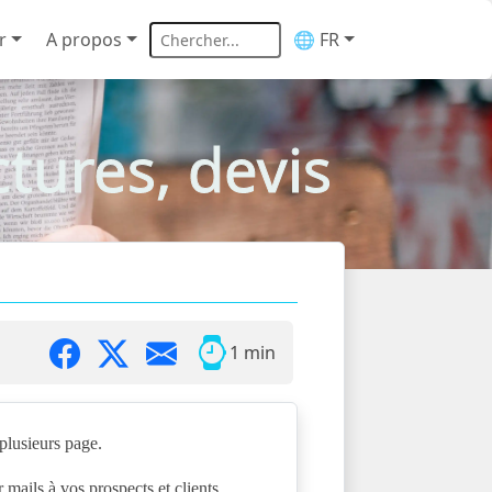
r
A propos
🌐 FR
ures, devis
1 min
plusieurs page.
ails à vos prospects et clients.