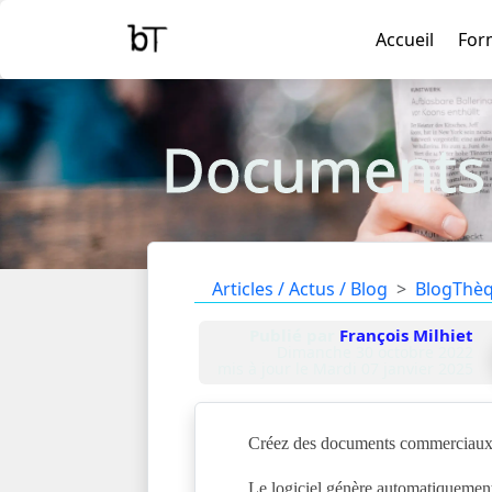
Accueil
For
Documents 
Articles / Actus / Blog
BlogThè
Publié par
François Milhiet
Dimanche 30 octobre 2022
mis à jour le
Mardi 07 janvier 2025
Créez des documents commerciaux, f
Le logiciel génère automatiquement