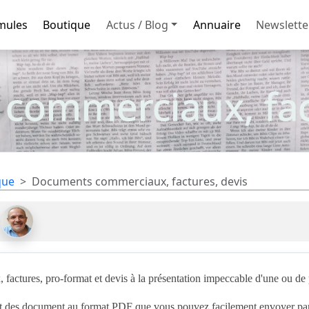
mules
Boutique
Actus / Blog
Annuaire
Newslette
commerciaux, fact
que
Documents commerciaux, factures, devis
actures, pro-format et devis à la présentation impeccable d'une ou de 
 des document au format PDF que vous pouvez facilement envoyer par m