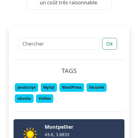
un coût très raisonnable.
Ok
TAGS
JavaScript
MySql
WordPress
Sécurité
ubuntu
Vidéos
Montpellier
43.6, 3.8833