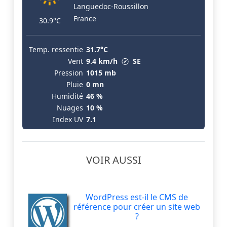
Languedoc-Roussillon
France
30.9°C
Temp. ressentie
31.7°C
Vent
9.4 km/h
SE
Pression
1015 mb
Pluie
0 mn
Humidité
46 %
Nuages
10 %
Index UV
7.1
VOIR AUSSI
WordPress est-il le CMS de
référence pour créer un site web
?