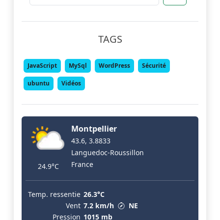
TAGS
JavaScript
MySql
WordPress
Sécurité
ubuntu
Vidéos
Montpellier
43.6, 3.8833
Languedoc-Roussillon
France
24.9°C
Temp. ressentie
26.3°C
Vent
7.2 km/h
NE
Pression
1015 mb